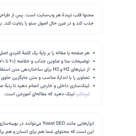
محتوا قلب تپندهٔ هر وب‌سایت است. پس از طراحی و
جذب کند و در عین حال اصول سئو را رعایت کند. برا
هر صفحه یا مقاله را بر پایهٔ یک کلمهٔ کلیدی اصل
توضیحات متا و عناوین جذاب و خلاصه (۶۰ تا ۷۰ کاراکتر) بنویسید تا نرخ کلیک افزایش یابد.
از تیترهای H2 و H3 برای ساختاردهی متن استفاده کنید و پاراگراف‌های کوتاه بنویسید.
تصاویر را با اندازهٔ مناسب و متن جایگزین حاوی 
لینک‌سازی داخلی و خارجی انجام دهید تا رتبهٔ 
لپ‌تاپ
لینک دهید که مقاله‌ای آموزشی است.
ابزارهایی مانند Yoast SEO م
این است که محتوای شما هم برای انسان و هم بر