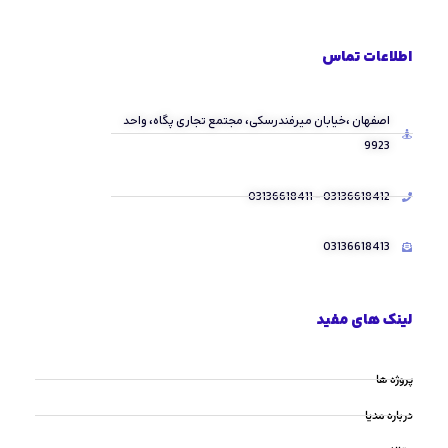
اطلاعات تماس
اصفهان ،خیابان میرفندرسکی، مجتمع تجاری پگاه، واحد
9923
03136618412 - 03136618411
03136618413
لینک های مفید
پروژه ها
درباره مدیا