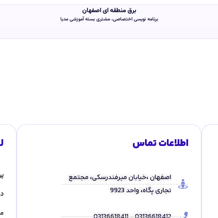
برق منطقه ای اصفهان
برنامه نویسی اختصاصی، مشتری بسته آموزشی مدیا
اطلاعات تماس
ل
پر
اصفهان ،خیابان میرفندرسکی، مجتمع
تجاری پگاه، واحد 9923
در
مق
03136618412 - 03136618411