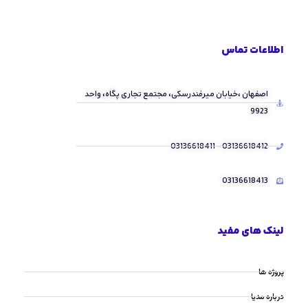
اطلاعات تماس
اصفهان ،خیابان میرفندرسکی، مجتمع تجاری پگاه، واحد
9923
03136618412 - 03136618411
03136618413
لینک های مفید
پروژه ها
درباره مدیا