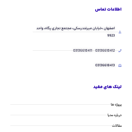
اطلاعات تماس
اصفهان ،خیابان میرفندرسکی، مجتمع تجاری پگاه، واحد
9923
03136618412 - 03136618411
03136618413
لینک های مفید
پروژه ها
درباره مدیا
مقالات