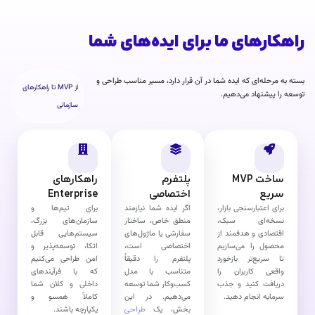
راهکارهای ما برای ایده‌های شما
بسته به مرحله‌ای که ایده شما در آن قرار دارد، مسیر مناسب طراحی و
از MVP تا راهکارهای
توسعه را پیشنهاد می‌دهیم.
سازمانی
ساخت MVP
پلتفرم
راهکارهای
سریع
اختصاصی
Enterprise
برای اعتبار‌سنجی بازار،
اگر ایده شما نیازمند
برای تیم‌ها و
نسخه‌ای سبک،
منطق خاص، ساختار
سازمان‌های بزرگ،
اقتصادی و هدفمند از
سفارشی یا ماژول‌های
سیستم‌هایی قابل
محصول را می‌سازیم
اختصاصی است،
اتکا، توسعه‌پذیر و
تا سریع‌تر بازخورد
پلتفرم را دقیقاً
امن طراحی می‌کنیم
واقعی کاربران را
متناسب با مدل
که با فرآیندهای
دریافت کنید و جذب
کسب‌وکار شما توسعه
داخلی و کلان شما
سرمایه انجام دهید.
می‌دهیم. در این
کاملاً همسو و
بخش، یک
طراحی
یکپارچه باشند.