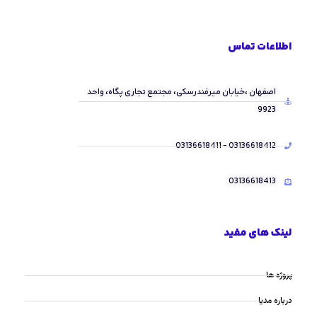
اطلاعات تماس
اصفهان ،خیابان میرفندرسکی، مجتمع تجاری پگاه، واحد
9923
03136618412 - 03136618411
03136618413
لینک های مفید
پروژه ها
درباره مدیا