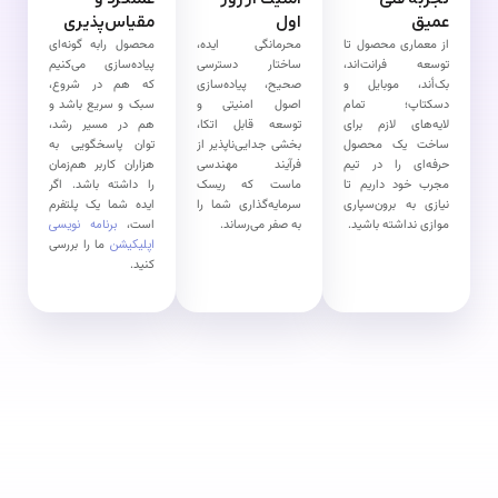
تجربه فنی
امنیت از روز
عملکرد و
عمیق
اول
مقیاس‌پذیری
از معماری محصول تا
محرمانگی ایده،
محصول رابه گونه‌ای
توسعه فرانت‌اند،
ساختار دسترسی
پیاده‌سازی می‌کنیم
بک‌أند، موبایل و
صحیح، پیاده‌سازی
که هم در شروع،
دسکتاپ؛ تمام
اصول امنیتی و
سبک و سریع باشد و
لایه‌های لازم برای
توسعه قابل اتکا،
هم در مسیر رشد،
ساخت یک محصول
بخشی جدایی‌ناپذیر از
توان پاسخگویی به
حرفه‌ای را در تیم
فرآیند مهندسی
هزاران کاربر هم‌زمان
مجرب خود داریم تا
ماست که ریسک
را داشته باشد. اگر
نیازی به برون‌سپاری
سرمایه‌گذاری شما را
ایده شما یک پلتفرم
موازی نداشته باشید.
به صفر می‌رساند.
است،
برنامه نویسی
اپلیکیشن
ما را بررسی
کنید.