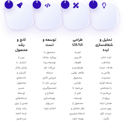
4
3
2
1
تحلیل و
طراحی
توسعه و
لانچ و
شفاف‌سازی
UX/UI
تست
رشد
ایده
محصول
تجربه
محصول با
ایده خام،
کاربری،
رویکرد چابک
پس از
مخاطب
فلوها،
توسعه پیدا
انتشار، با
هدف، مزیت
وایرفریم و
می‌کند؛ هر
پایش رفتار
رقابتی و
ظاهر نهایی
مرحله
کاربران و
محدوده
محصول
خروجی قابل
داده‌های
نسخه اولیه
طراحی
بررسی دارد تا
محصول،
را مشخص
می‌شود تا
تصمیم‌گیری،
مسیر
می‌کنیم تا
قبل از
اصلاح و
توسعه
پروژه از
توسعه،
بهینه‌سازی
نسخه‌های
همان ابتدا
محصول از
سریع‌تر
بعدی را برای
روی مسیر
نظر تعامل و
انجام شود.
رشد پایدار
درست قرار
استفاده‌پذیری
شما ادامه
بگیرد.
بهینه شود.
می‌دهیم.