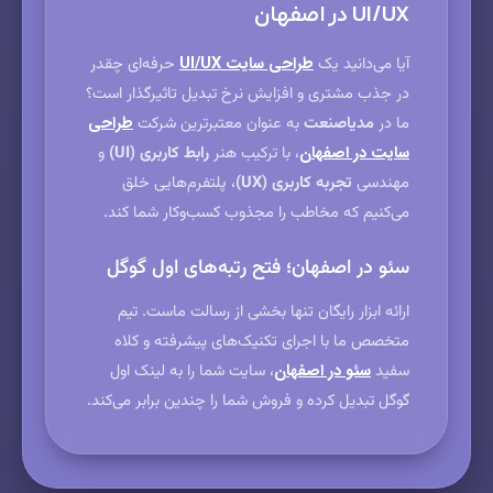
UI/UX در اصفهان
آیا می‌دانید یک
طراحی سایت UI/UX
حرفه‌ای چقدر
در جذب مشتری و افزایش نرخ تبدیل تاثیرگذار است؟
ما در
مدیاصنعت
به عنوان معتبرترین شرکت
طراحی
سایت در اصفهان
، با ترکیب هنر
رابط کاربری (UI)
و
مهندسی
تجربه کاربری (UX)
، پلتفرم‌هایی خلق
می‌کنیم که مخاطب را مجذوب کسب‌وکار شما کند.
سئو در اصفهان؛ فتح رتبه‌های اول گوگل
ارائه ابزار رایگان تنها بخشی از رسالت ماست. تیم
متخصص ما با اجرای تکنیک‌های پیشرفته و کلاه
سفید
سئو در اصفهان
، سایت شما را به لینک اول
گوگل تبدیل کرده و فروش شما را چندین برابر می‌کند.