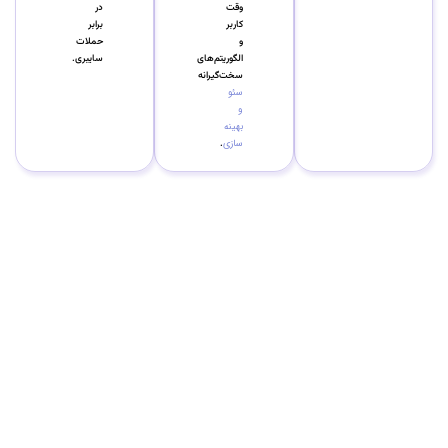
وقت
در
کاربر
برابر
و
حملات
الگوریتم‌های
سایبری.
سخت‌گیرانه
سئو
و
بهینه
سازی
.