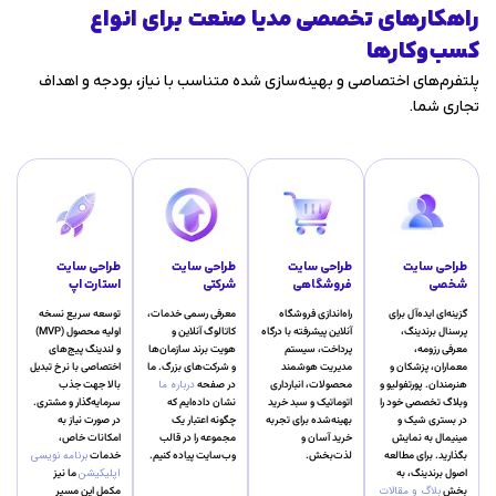
راهکارهای تخصصی مدیا صنعت برای انواع
کسب‌وکارها
پلتفرم‌های اختصاصی و بهینه‌سازی شده متناسب با نیاز، بودجه و اهداف
تجاری شما.
طراحی سایت
طراحی سایت
طراحی سایت
طراحی سایت
شخصی
فروشگاهی
شرکتی
استارت اپ
گزینه‌ای ایده‌آل برای
راه‌اندازی فروشگاه
معرفی رسمی خدمات،
توسعه سریع نسخه
پرسنال برندینگ،
آنلاین پیشرفته با درگاه
کاتالوگ آنلاین و
اولیه محصول (MVP)
معرفی رزومه،
پرداخت، سیستم
هویت برند سازمان‌ها
و لندینگ پیج‌های
معماران، پزشکان و
مدیریت هوشمند
و شرکت‌های بزرگ. ما
اختصاصی با نرخ تبدیل
هنرمندان. پورتفولیو و
محصولات، انبارداری
در صفحه
درباره ما
بالا جهت جذب
وبلاگ تخصصی خود را
اتوماتیک و سبد خرید
نشان داده‌ایم که
سرمایه‌گذار و مشتری.
در بستری شیک و
بهینه‌شده برای تجربه
چگونه اعتبار یک
در صورت نیاز به
مینیمال به نمایش
خرید آسان و
مجموعه را در قالب
امکانات خاص،
بگذارید. برای مطالعه
لذت‌بخش.
وب‌سایت پیاده کنیم.
خدمات
برنامه نویسی
اصول برندینگ، به
اپلیکیشن
ما نیز
بخش
بلاگ و مقالات
مکمل این مسیر