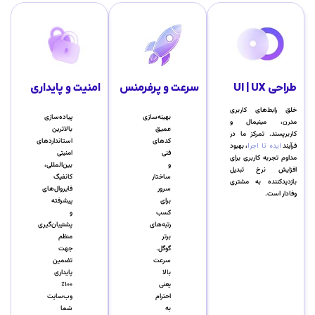
طراحی UI | UX
سرعت و پرفرمنس
امنیت و پایداری
خلق رابط‌های کاربری
بهینه‌سازی
پیاده‌سازی
مدرن، مینیمال و
عمیق
بالاترین
کاربرپسند. تمرکز ما در
کدهای
استانداردهای
فرآیند
ایده تا اجرا
، بهبود
فنی
امنیتی
مداوم تجربه کاربری برای
و
بین‌المللی،
افزایش نرخ تبدیل
ساختار
کانفیگ
بازدیدکننده به مشتری
سرور
فایروال‌های
وفادار است.
برای
پیشرفته
کسب
و
رتبه‌های
پشتیبان‌گیری
برتر
منظم
گوگل.
جهت
سرعت
تضمین
بالا
پایداری
یعنی
۱۰۰٪
احترام
وب‌سایت
به
شما