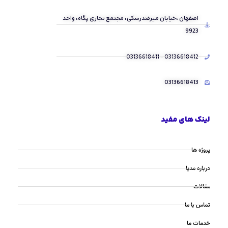
اصفهان ،خیابان میرفندرسکی، مجتمع تجاری پگاه، واحد
9923
03136618412 - 03136618411
03136618413
لینک های مفید
پروژه ها
درباره مدیا
مقالات
تماس با ما
خدمات ما