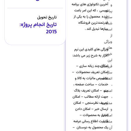
آخرین تکنولوژی های برنامه
و
نویسی ، که این امر باعث
پیاده
شده محصول را به یکی از
سازی
تاریخ تحویل
قدرتمندترین فروشگاه
شده
تاریخ انجام پروژه:
سازها تبدیل کند .
است
2015
از
ویژگی
های
ویژگی های کلیدی این نرم
خوب
افزار به شرح زیر می باشد:
این
فروشگاه
امکان چند زبانه سازی –
ساز
امکان تعریف محصولات –
انعطاف
تخصیص مالیات به کالا و
،
خدمات – ساخت صفحه ،
امنیت
منو – امکان تعریف بلاگ
،
جهت ارائه مطالب – امکان
مدیریت
تعریف نظرسنجی – امکان
و
ارسال خبر – امکان دادن
امکانات
امتیاز به محصولات –
متعدد
قابلیت اطلاع رسانی عرضه
آن
یک محصول به دوستان –