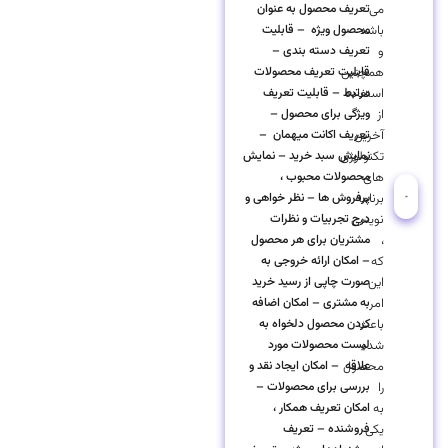
می
تعریف محصول به عنوان
باشد
محصول ویژه – قابلیت
و
تعریف دسته بندی –
همچنین
قابلیت تعریف محصولات
استفاده
مرتبط – قابلیت تعریف
از
ویژگی برای محصول –
آخرین
تعریف اکانت میهمان –
تکنولوژی
نمایش سبد خرید – نمایش
های
محصولات محبوب ،
برنامه
پرفروش ها – نظر خواهی و
نویسی
درج تجربیات و نظرات
،
مشتریان برای هر محصول
که
– امکان ارائه خروجی به
این
صورت چاپی از رسید خرید
امر
به مشتری – امکان اضافه
باعث
کردن محصول دلخواه به
شده
لیست محصولات مورد
محصول
علاقه – امکان ایجاد نقد و
را
بررسی برای محصولات –
به
امکان تعریف همکار ،
یکی
فروشنده – تعریف