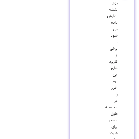
روی
نقشه
نمایش
داده
می
شود
،
برخی
از
کاربرد
های
این
نرم
افزار
را
در
محاسبه
طول
مسیر
برای
شرکت