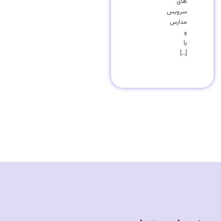
های
سرویس
مدارس
و
یا
[…]