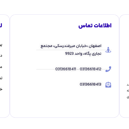
اطلاعات تماس
ل
پر
اصفهان ،خیابان میرفندرسکی، مجتمع
تجاری پگاه، واحد 9923
در
مق
03136618412 - 03136618411
تم
03136618413
مند
خد
ه
ی