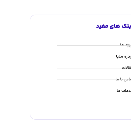
ینک های مفید
وژه ها
باره مدیا
الات
اس با ما
مات ما