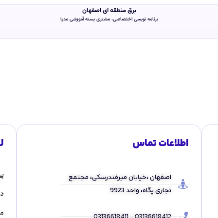
برق منطقه ای اصفهان
برنامه نویسی اختصاصی، مشتری بسته آموزشی مدیا
اطلاعات تماس
ل
پر
اصفهان ،خیابان میرفندرسکی، مجتمع
تجاری پگاه، واحد 9923
در
مق
03136618412 - 03136618411