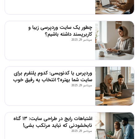
چطور یک سایت وردپرسی زیبا و
کاربرپسند داشته باشیم؟
سپتامبر 29, 2025
وردپرس یا کدنویسی: کدوم پلتفرم برای
سایت شما بهتره؟ انتخاب یه رفیق خوب
برای کسب‌وکارت!
سپتامبر 29, 2025
اشتباهات رایج در طراحی سایت: ۱۳ گناه
نابخشودنی که نباید مرتکب بشی!
سپتامبر 29, 2025