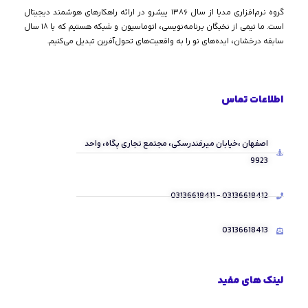
گروه نرم‌افزاری مدیا از سال ۱۳۸۶ پیشرو در ارائه راهکارهای هوشمند دیجیتال
است. ما تیمی از نخبگان برنامه‌نویسی، اتوماسیون و شبکه هستیم که با ۱۸ سال
سابقه درخشان، ایده‌های نو را به واقعیت‌های تحول‌آفرین تبدیل می‌کنیم.
اطلاعات تماس
اصفهان ،خیابان میرفندرسکی، مجتمع تجاری پگاه، واحد
9923
03136618412 - 03136618411
03136618413
لینک های مفید