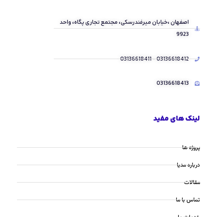
اصفهان ،خیابان میرفندرسکی، مجتمع تجاری پگاه، واحد
9923
03136618412 - 03136618411
03136618413
لینک های مفید
پروژه ها
درباره مدیا
مقالات
تماس با ما