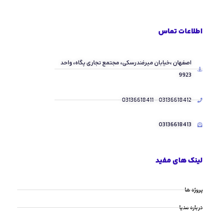
اطلاعات تماس
اصفهان ،خیابان میرفندرسکی، مجتمع تجاری پگاه، واحد
9923
03136618412 - 03136618411
03136618413
لینک های مفید
پروژه ها
درباره مدیا