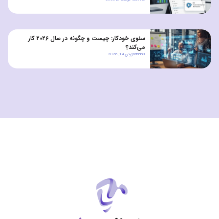
کسب‌وکارهای کوچک و متوسط
سئوی خودکار: چیست و چگونه در سال ۲۰۲۶ کار
می‌کند؟
admin3
ژوئن 14, 2026