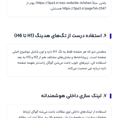
باشن. مثلاً https://3pa3.ir/seo-website-isfahan/ بهتر از
https://3pa3.ir/page?id=2547 هستش.
۶. استفاده درست از تگ‌های هدینگ (H1 تا H6)
مطمئن شو که هر صفحه فقط یه تگ H1 داره و اون شامل موضوع اصلی
صفحه است. زیرشاخه‌ها و بخش‌های مختلف هم از H2 و H3 به بعد
استفاده کن. تیترهای خوب باعث می‌شن گوگل راحت‌تر بفهمه صفحه
داره درباره چی صحبت می‌کنه.
۷. لینک سازی داخلی هوشمندانه
استفاده از لینک‌های داخلی توی مقالات باعث می‌شه گوگل ارتباط
صفحات سایتت رو بفهمه و ارزش صفحه بالا بره. مثلاً توی این مقاله