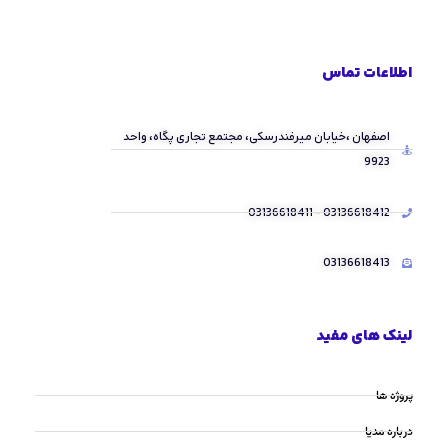
اطلاعات تماس
اصفهان ،خیابان میرفندرسکی، مجتمع تجاری پگاه، واحد
9923
03136618412 - 03136618411
03136618413
لینک های مفید
پروژه ها
درباره مدیا