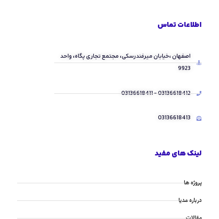
اطلاعات تماس
اصفهان ،خیابان میرفندرسکی، مجتمع تجاری پگاه، واحد
9923
03136618412 - 03136618411
03136618413
لینک های مفید
پروژه ها
درباره مدیا
مقالات