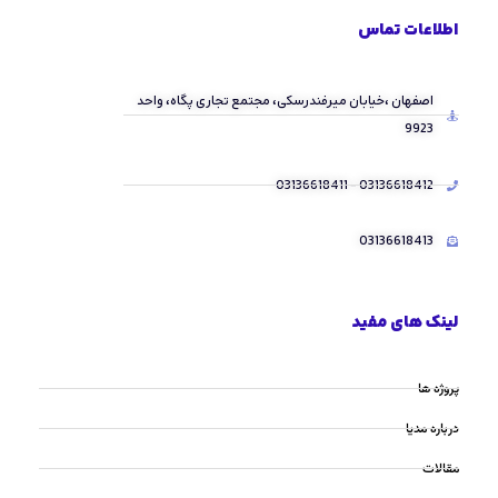
اطلاعات تماس
اصفهان ،خیابان میرفندرسکی، مجتمع تجاری پگاه، واحد
9923
03136618412 - 03136618411
03136618413
لینک های مفید
پروژه ها
درباره مدیا
مقالات