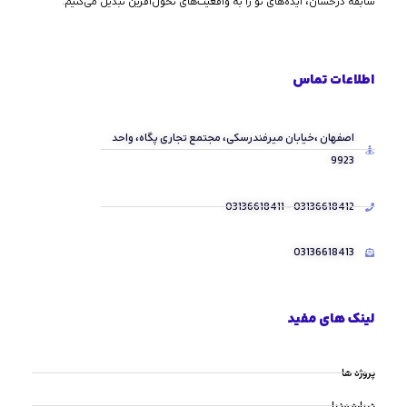
سابقه درخشان، ایده‌های نو را به واقعیت‌های تحول‌آفرین تبدیل می‌کنیم.
اطلاعات تماس
اصفهان ،خیابان میرفندرسکی، مجتمع تجاری پگاه، واحد
9923
03136618412 - 03136618411
03136618413
لینک های مفید
پروژه ها
درباره مدیا