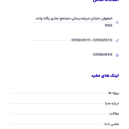
اطلاعات تماس
اصفهان ،خیابان میرفندرسکی، مجتمع تجاری پگاه، واحد
9923
03136618412 - 03136618411
03136618413
لینک های مفید
پروژه ها
درباره مدیا
مقالات
تماس با ما